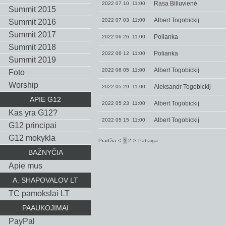
Rasa Biliuvienė
2022 07 10 11:00
Summit 2015
Albert Togobickij
2022 07 03 11:00
Summit 2016
Summit 2017
Polianka
2022 06 26 11:00
Summit 2018
Polianka
2022 06 12 11:00
Summit 2019
Albert Togobickij
2022 06 05 11:00
Foto
Worship
Aleksandr Togobickij
2022 05 29 11:00
APIE G12
Albert Togobickij
2022 05 23 11:00
Kas yra G12?
Albert Togobickij
2022 05 15 11:00
G12 principai
G12 mokykla
Pradžia
<
1
2
>
Pabaiga
BAŽNYČIA
Apie mus
A. SHAPOVALOV LT
TC pamokslai LT
PAAUKOJIMAI
PayPal