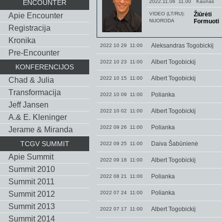
ENCOUNTER
2022.11.06 11.00
Kaunas
VIDEO (LT/RU):
Žiūrėti
Apie Encounter
NUORODA
Formuoti
Registracija
Kronika
Aleksandras Togobickij
2022 10 29 11:00
Pre-Encounter
Albert Togobickij
2022 10 23 11:00
KONFERENCIJOS
Albert Togobickij
2022 10 15 11:00
Chad & Julia
Тransformacija
Polianka
2022 10 09 11:00
Jeff Jansen
Albert Togobickij
2022 10 02 11:00
A.& E. Kleninger
Polianka
2022 09 26 11:00
Jerame & Miranda
TCGV SUMMIT
Daiva Šabūnienė
2022 09 25 11:00
Apie Summit
Albert Togobickij
2022 09 18 11:00
Summit 2010
Polianka
2022 08 21 11:00
Summit 2011
Polianka
Summit 2012
2022 07 24 11:00
Summit 2013
Albert Togobickij
2022 07 17 11:00
Summit 2014