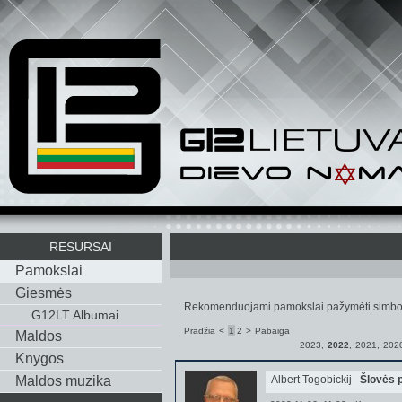
RESURSAI
Pamokslai
Giesmės
Rekomenduojami pamokslai pažymėti simbo
G12LT Albumai
Pradžia
<
1
2
>
Pabaiga
Maldos
2023
,
2022
,
2021
,
202
Knygos
Maldos muzika
Albert Togobickij
Šlovės 