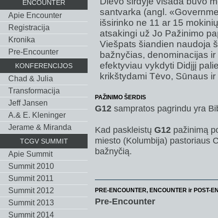
Dievo širdyje visada buvo m
ENCOUNTER
santvarka (angl. «Government
Apie Encounter
išsirinko ne 11 ar 15 mokinių
Registracija
atsakingi už Jo Pažinimo pa
Kronika
Viešpats šiandien naudoja š
Pre-Encounter
bažnyčias, denominacijas ir
efektyviau vykdyti Didįjį pali
KONFERENCIJOS
krikštydami Tėvo, Sūnaus ir
Chad & Julia
Тransformacija
PAŽINIMO ŠERDIS
Jeff Jansen
G12
sampratos pagrindu yra Bibl
A.& E. Kleninger
Jerame & Miranda
Kad paskleistų
G12
pažinimą po
miesto (Kolumbija) pastoriaus 
TCGV SUMMIT
bažnyčią.
Apie Summit
Summit 2010
Summit 2011
Summit 2012
PRE-ENCOUNTER, ENCOUNTER ir POST-E
Pre-Encounter
Summit 2013
Summit 2014