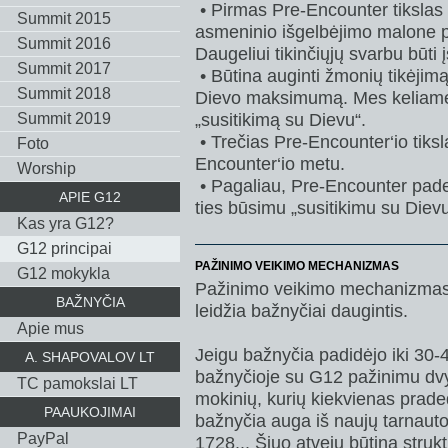
• Pirmas Pre-Encounter tikslas 
Summit 2015
asmeninio išgelbėjimo malone p
Summit 2016
Daugeliui tikinčiųjų svarbu būti 
Summit 2017
• Būtina auginti žmonių tikėjimą
Summit 2018
Dievo maksimumą. Mes keliame lū
„susitikimą su Dievu“.
Summit 2019
• Trečias Pre-Encounter‘io tiksla
Foto
Encounter‘io metu.
Worship
• Pagaliau, Pre-Encounter pa
APIE G12
ties būsimu „susitikimu su Dievu
Kas yra G12?
G12 principai
PAŽINIMO VEIKIMO MECHANIZMAS
G12 mokykla
Pažinimo veikimo mechanizmas 
BAŽNYČIA
leidžia bažnyčiai daugintis.
Apie mus
Jeigu bažnyčia padidėjo iki 30-4
A. SHAPOVALOV LT
bažnyčioje su G12 pažinimu dvy
TC pamokslai LT
mokinių, kurių kiekvienas praded
PAAUKOJIMAI
bažnyčia auga iš naujų tarnaut
PayPal
1728... Šiuo atveju būtina strukt