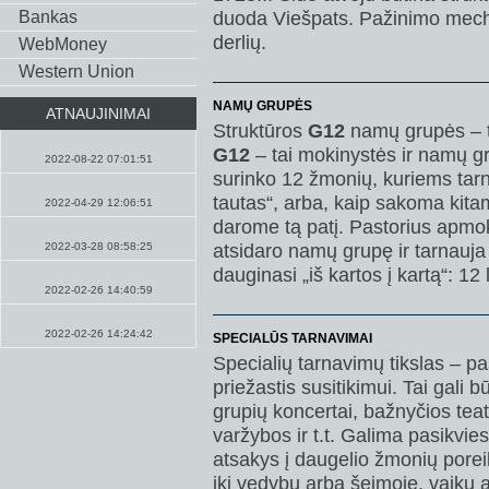
duoda Viešpats. Pažinimo mecha
Bankas
derlių.
WebMoney
Western Union
NAMŲ GRUPĖS
ATNAUJINIMAI
Struktūros
G12
namų grupės – t
Pamokslai
G12
– tai mokinystės ir namų gru
2022-08-22 07:01:51
surinko 12 žmonių, kuriems tarn
Maldos
tautas“, arba, kaip sakoma kitam
2022-04-29 12:06:51
darome tą patį. Pastorius apmoko
Naujienos
atsidaro namų grupę ir tarnauja
2022-03-28 08:58:25
dauginasi „iš kartos į kartą“: 12 
Maldos
2022-02-26 14:40:59
Pamokslai
2022-02-26 14:24:42
SPECIALŪS TARNAVIMAI
Specialių tarnavimų tikslas – pa
priežastis susitikimui. Tai gali b
grupių koncertai, bažnyčios tea
varžybos ir t.t. Galima pasikvie
atsakys į daugelio žmonių porei
iki vedybų arba šeimoje, vaikų au