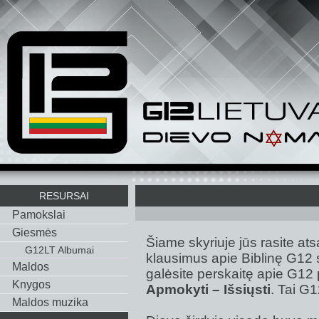
RESURSAI
Pamokslai
Giesmės
Šiame skyriuje jūs rasite ats
G12LT Albumai
klausimus apie Biblinę G12 
Maldos
galėsite perskaitę apie G12 
Knygos
Apmokyti – Išsiųsti
. Tai G
Maldos muzika