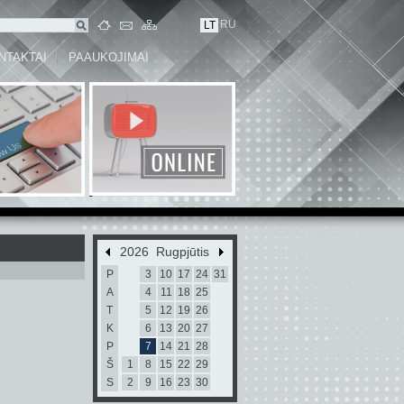
RU
LT
NTAKTAI
PAAUKOJIMAI
2026 Rugpjūtis
P
3
10
17
24
31
A
4
11
18
25
T
5
12
19
26
K
6
13
20
27
P
7
14
21
28
Š
1
8
15
22
29
S
2
9
16
23
30