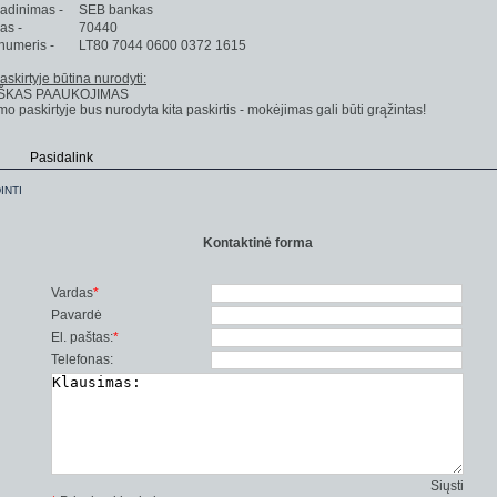
adinimas -
SEB bankas
as -
70440
numeris -
LT80 7044 0600 0372 1615
skirtyje būtina nurodyti:
ŠKAS PAAUKOJIMAS
mo paskirtyje bus nurodyta kita paskirtis - mokėjimas gali būti grąžintas!
Pasidalink
INTI
Kontaktinė forma
Vardas
*
Pavardė
El. paštas:
*
Telefonas:
Siųsti