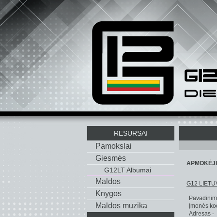
RESURSAI
Pamokslai
Giesmės
APMOKĖJIM
G12LT Albumai
Maldos
G12 LIETUVA
Knygos
Pavadinim
Maldos muzika
Įmonės k
Adresas -