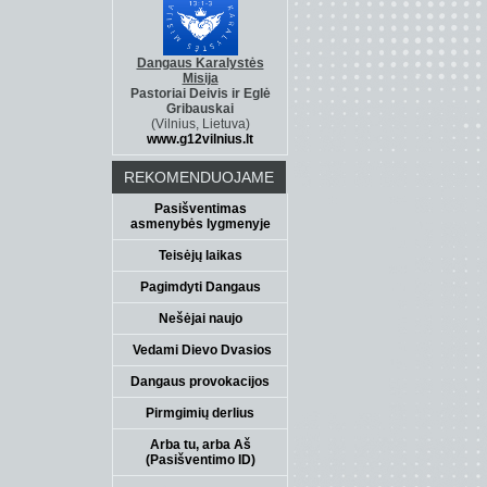
Dangaus Karalystės
Misija
Pastoriai Deivis ir Eglė
Gribauskai
(Vilnius, Lietuva)
www.g12vilnius.lt
REKOMENDUOJAME
Pasišventimas
asmenybės lygmenyje
Teisėjų laikas
Pagimdyti Dangaus
Nešėjai naujo
Vedami Dievo Dvasios
Dangaus provokacijos
Pirmgimių derlius
Arba tu, arba Aš
(Pasišventimo ID)