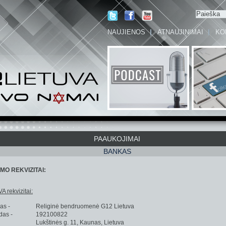
NAUJIENOS
ATNAUJINIMAI
KO
PAAUKOJIMAI
BANKAS
O REKVIZITAI:
 rekvizitai:
as -
Religinė bendruomenė G12 Lietuva
odas -
192100822
Lukštinės g. 11, Kaunas, Lietuva