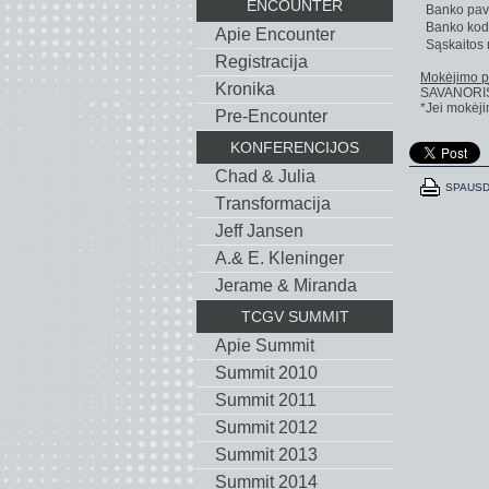
ENCOUNTER
Banko pav
Banko kod
Apie Encounter
Sąskaitos 
Registracija
Mokėjimo pa
Kronika
SAVANORI
*Jei mokėji
Pre-Encounter
KONFERENCIJOS
Chad & Julia
SPAUSD
Тransformacija
Jeff Jansen
A.& E. Kleninger
Jerame & Miranda
TCGV SUMMIT
Apie Summit
Summit 2010
Summit 2011
Summit 2012
Summit 2013
Summit 2014