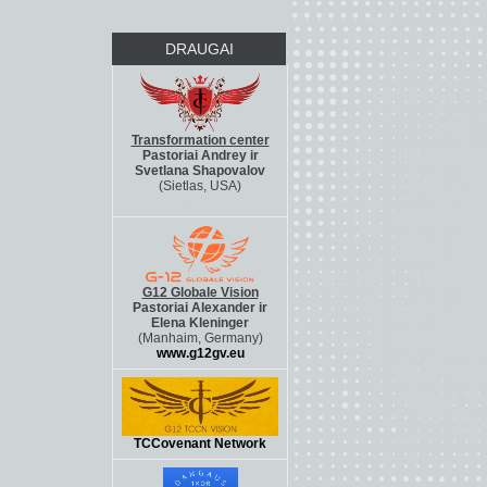
DRAUGAI
Transformation center
Pastoriai Andrey ir
Svetlana Shapovalov
(Sietlas, USA)
http://g12life.org
G12 Globale Vision
Pastoriai Alexander ir
Elena Kleninger
(Manhaim, Germany)
www.g12gv.eu
TCCovenant Network