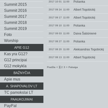
Polianka
2017 10 01 11:00
Summit 2015
Albert Togobickij
2017 09 24 11:00
Summit 2016
Summit 2017
Albert Togobickij
2017 09 17 11:00
Summit 2018
Polianka
2017 09 10 11:00
Summit 2019
Daiva Šabūnienė
2017 09 03 11:00
Foto
Worship
Polianka
2017 08 27 11:00
APIE G12
Aleksandras Togobickij
2017 08 20 11:00
Kas yra G12?
Albert Togobickij
2017 08 13 11:00
G12 principai
G12 mokykla
Pradžia
<
1
2
3
>
Pabaiga
BAŽNYČIA
Apie mus
A. SHAPOVALOV LT
TC pamokslai LT
PAAUKOJIMAI
PayPal