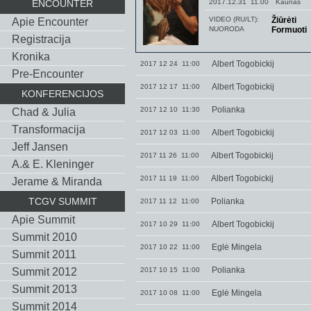
ENCOUNTER
2017.12.31 11.00
Kaunas
VIDEO (RU/LT):
Žiūrėti
Apie Encounter
NUORODA
Formuoti
Registracija
Kronika
Albert Togobickij
2017 12 24 11:00
Pre-Encounter
Albert Togobickij
2017 12 17 11:00
KONFERENCIJOS
Polianka
2017 12 10 11:30
Chad & Julia
Тransformacija
Albert Togobickij
2017 12 03 11:00
Jeff Jansen
Albert Togobickij
2017 11 26 11:00
A.& E. Kleninger
Albert Togobickij
2017 11 19 11:00
Jerame & Miranda
TCGV SUMMIT
Polianka
2017 11 12 11:00
Apie Summit
Albert Togobickij
2017 10 29 11:00
Summit 2010
Eglė Mingela
2017 10 22 11:00
Summit 2011
Polianka
Summit 2012
2017 10 15 11:00
Summit 2013
Eglė Mingela
2017 10 08 11:00
Summit 2014