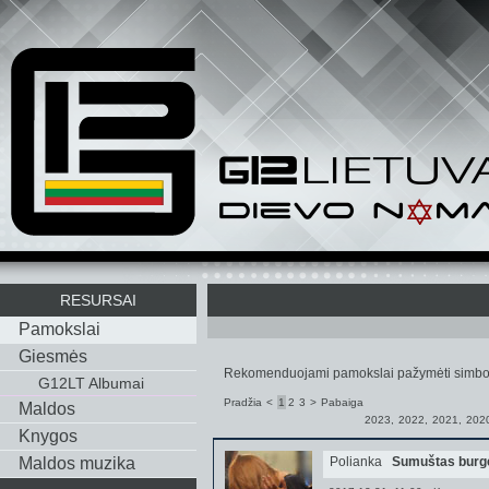
RESURSAI
Pamokslai
Giesmės
Rekomenduojami pamokslai pažymėti simbo
G12LT Albumai
Pradžia
<
1
2
3
>
Pabaiga
Maldos
2023
,
2022
,
2021
,
202
Knygos
Maldos muzika
Polianka
Sumuštas burg