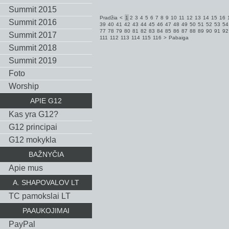
Summit 2015
Pradžia
<
1
2
3
4
5
6
7
8
9
10
11
12
13
14
15
16
Summit 2016
39
40
41
42
43
44
45
46
47
48
49
50
51
52
53
54
77
78
79
80
81
82
83
84
85
86
87
88
89
90
91
92
Summit 2017
111
112
113
114
115
116
>
Pabaiga
Summit 2018
Summit 2019
Foto
Worship
APIE G12
Kas yra G12?
G12 principai
G12 mokykla
BAŽNYČIA
Apie mus
A. SHAPOVALOV LT
TC pamokslai LT
PAAUKOJIMAI
PayPal