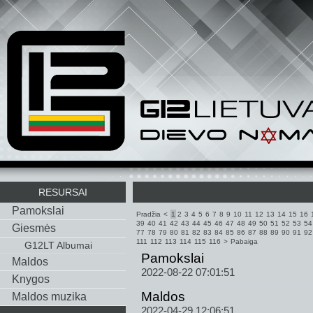
RESURSAI
Pamokslai
Pradžia
<
1
2
3
4
5
6
7
8
9
10
11
12
13
14
15
16
39
40
41
42
43
44
45
46
47
48
49
50
51
52
53
54
Giesmės
77
78
79
80
81
82
83
84
85
86
87
88
89
90
91
92
111
112
113
114
115
116
>
Pabaiga
G12LT Albumai
Pamokslai
Maldos
2022-08-22 07:01:51
Knygos
Maldos
Maldos muzika
2022-04-29 12:06:51