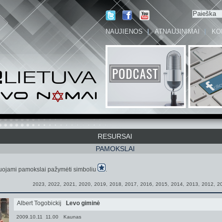
NAUJIENOS
ATNAUJINIMAI
KO
RESURSAI
PAMOKSLAI
jami pamokslai pažymėti simboliu
.
2023
,
2022
,
2021
,
2020
,
2019
,
2018
,
2017
,
2016
,
2015
,
2014
,
2013
,
2012
,
2
Albert Togobickij
Levo giminė
2009.10.11 11.00
Kaunas