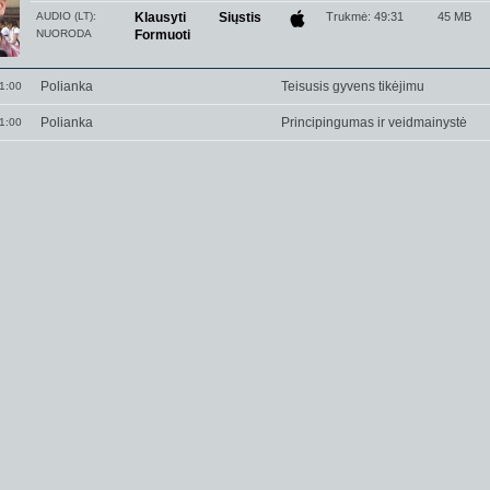
AUDIO (LT):
Klausyti
Siųstis
Trukmė: 49:31
45 MB
NUORODA
Formuoti
Polianka
Teisusis gyvens tikėjimu
1:00
Polianka
Principingumas ir veidmainystė
1:00