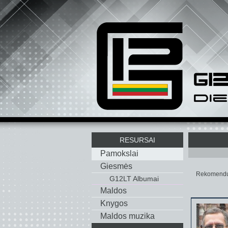
RESURSAI
Pamokslai
Giesmės
Rekomenduo
G12LT Albumai
Maldos
Knygos
Maldos muzika