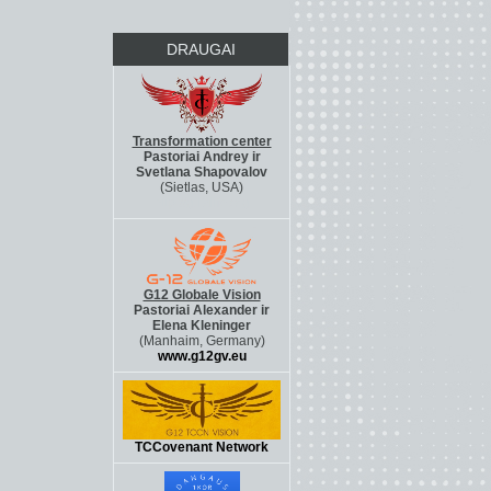
DRAUGAI
Transformation center
Pastoriai Andrey ir
Svetlana Shapovalov
(Sietlas, USA)
http://g12life.org
G12 Globale Vision
Pastoriai Alexander ir
Elena Kleninger
(Manhaim, Germany)
www.g12gv.eu
TCCovenant Network