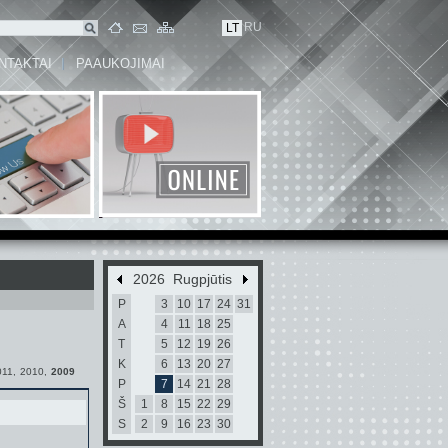
RU
LT
NTAKTAI
PAAUKOJIMAI
2026 Rugpjūtis
P
3
10
17
24
31
A
4
11
18
25
T
5
12
19
26
K
6
13
20
27
011
,
2010
,
2009
P
7
14
21
28
Š
1
8
15
22
29
S
2
9
16
23
30