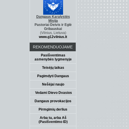
Dangaus Karalystės
Misija
Pastoriai Deivis ir Eglė
Gribauskai
(Vilnius, Lietuva)
www.g12vilnius.lt
REKOMENDUOJAME
Pasišventimas
asmenybės lygmenyje
Teisėjų laikas
Pagimdyti Dangaus
Nešėjai naujo
Vedami Dievo Dvasios
Dangaus provokacijos
Pirmgimių derlius
Arba tu, arba Aš
(Pasišventimo ID)