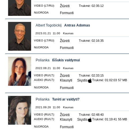
VIDEO (LT/RU):
Žiūrėti
Trukmė: 02:35:12
NUORODA
Formuoti
Albert Togobickij
Antras Adomas
2023.01.21 11.00
Kaunas
VIDEO (LT/RU):
Žiūrėti
Trukmė: 02:16:35
NUORODA
Formuoti
Polianka
Iššukis valdymui
2022.08.21 11.00
Kaunas
VIDEO (RU/LT):
Žiūrėti
Trukmė: 02:33:15
AUDIO (RU/LT):
Klausyti
Siųstis
Trukmė: 01:02:03
57 MB
NUORODA
Formuoti
Polianka
Turėti ar valdyti?
2021.09.26 11.00
Kaunas
VIDEO (RU/LT):
Žiūrėti
Trukmė: 02:48:40
AUDIO (RU/LT):
Klausyti
Siųstis
Trukmė: 01:19:41
55 MB
NUORODA
Formuoti