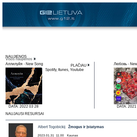
NAUJIENOS
Visos naujienos
Аллилуйя - New Song
Любовь - Ne
PLAČIAU
Spotify, Itunes, Youtube
DATA: 2022 03 28
DATA: 2021
NAUJAUSI RESURSAI
Albert Togobickij
Žmogus ir Įstatymas
2023.01.31 11.00
Kaunas