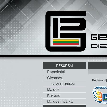
RESURSAI
Pamokslai
Giesmės
Registraci
G12LT Albumai
Maldos
Knygos
Maldos muzika