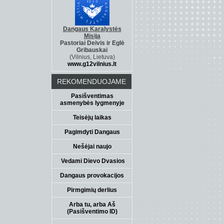
Dangaus Karalystės
Misija
Pastoriai Deivis ir Eglė
Gribauskai
(Vilnius, Lietuva)
www.g12vilnius.lt
REKOMENDUOJAME
Pasišventimas
asmenybės lygmenyje
Teisėjų laikas
Pagimdyti Dangaus
Nešėjai naujo
Vedami Dievo Dvasios
Dangaus provokacijos
Pirmgimių derlius
Arba tu, arba Aš
(Pasišventimo ID)