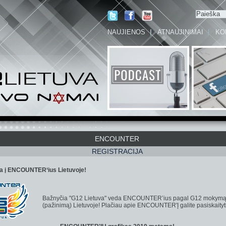
NAUJIENOS
ATNAUJINIMAI
KO
ENCOUNTER
REGISTRACIJA
ja į ENCOUNTER‘ius Lietuvoje!
Bažnyčia "G12 Lietuva" veda ENCOUNTER’ius pagal G12 mokym
(pažinimą) Lietuvoje! Plačiau apie ENCOUNTER'Į galite pasiskaityt