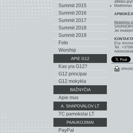
atliktas gry
Summit 2015
Maitinimas 
Summit 2016
APMOKĖJI
Summit 2017
Mokėjimo pa
SAVANORIŠK
Summit 2018
Jei mokėjim
Summit 2019
KONTAKTA
Foto
El.p.:encou
Теl.:
+3706
Worship
Administrat
APIE G12
Kas yra G12?
SPAUSD
G12 principai
G12 mokykla
BAŽNYČIA
Apie mus
A. SHAPOVALOV LT
TC pamokslai LT
PAAUKOJIMAI
PayPal