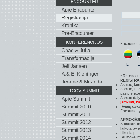
ENCOUNTER
Apie Encounter
Registracija
Kronika
Pre-Encounter
KONFERENCIJOS
Encounterių
Chad & Julia
Тransformacija
Jeff Jansen
A.& E. Kleninger
* Re-encount
REGISTRA
Jerame & Miranda
Asmuo, kuris
A
smuo, nori
TCGV SUMMIT
paštu enco
Asmuo dalyv
Apie Summit
įsitikinti, 
Summit 2010
Dviejų sava
Encounter‘y
Summit 2011
APMOKĖJ
Summit 2012
Sulaukus in
laikotarpyj
Summit 2013
Likusią pin
Jei mokėjim
Summit 2014