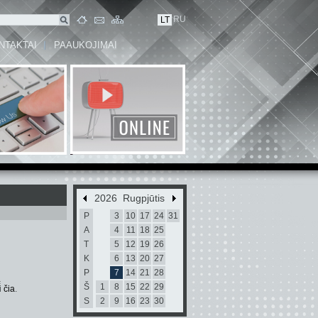
RU
LT
NTAKTAI
PAAUKOJIMAI
2026 Rugpjūtis
P
3
10
17
24
31
A
4
11
18
25
T
5
12
19
26
K
6
13
20
27
P
7
14
21
28
ą
Š
1
8
15
22
29
i
čia
.
S
2
9
16
23
30