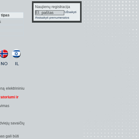
Naujienų registracija
Užsakyti
 tipas
Atsisakyti prenumeratos
s
ną elektrininiu
ratoriumi ir
avimas
dviejų savaičių
as gali būti