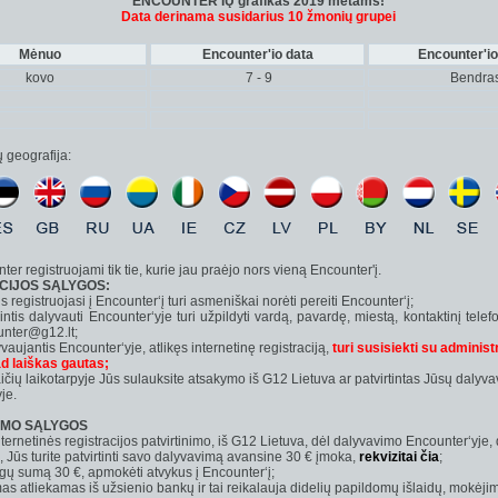
ENCOUNTER'IŲ grafikas 2019 metams!
Data derinama susidarius 10 žmonių
grupei
Mėnuo
Encounter'io data
Encounter'io
kovo
7 - 9
Bendra
 geografija:
er registruojami tik tie, kurie jau praėjo nors vieną Encounter'į.
CIJOS SĄLYGOS:
 registruojasi į Encounter‘į turi asmeniškai norėti pereiti Encounter‘į;
ntis dalyvauti Encounter‘yje turi užpildyti vardą, pavardę, miestą, kontaktinį telefo
unter@g12.lt;
aujantis Encounter‘yje, atlikęs internetinę registraciją,
turi susisiekti su administ
kad laiškas gautas;
ičių laikotarpyje Jūs sulauksite atsakymo iš G12 Lietuva ar patvirtintas Jūsų dalyv
je.
IMO SĄLYGOS
ternetinės registracijos patvirtinimo, iš G12 Lietuva, dėl dalyvavimo Encounter‘yje, 
e, Jūs turite patvirtinti savo dalyvavimą avansine 30 € įmoka,
rekvizitai čia
;
igų sumą 30 €, apmokėti atvykus į Encounter‘į;
as atliekamas iš užsienio bankų ir tai reikalauja didelių papildomų išlaidų, mokėjim