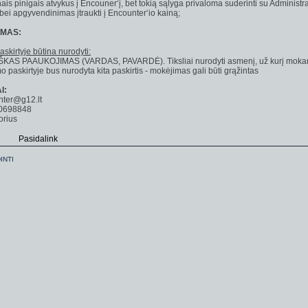
nais pinigais atvykus į Encouner‘į, bet tokią sąlyga privaloma suderinti su Administr
bei apgyvendinimas įtraukti į Encounter‘io kainą;
MАS:
skirtyje būtina nurodyti:
AS PAAUKOJIMAS (VARDAS, PAVARDĖ). Tiksliai nurodyti asmenį, už kurį moka
o paskirtyje bus nurodyta kita paskirtis - mokėjimas gali būti grąžintas
I:
nter@g12.lt
0698848
orius
Pasidalink
INTI