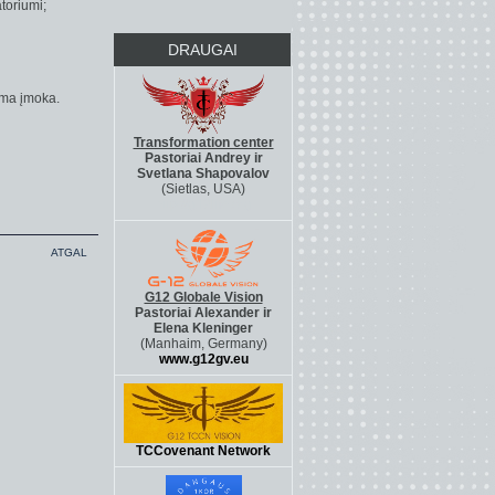
atoriumi;
DRAUGAI
ma įmoka.
Transformation center
Pastoriai Andrey ir
Svetlana Shapovalov
(Sietlas, USA)
http://g12life.org
ATGAL
G12 Globale Vision
Pastoriai Alexander ir
Elena Kleninger
(Manhaim, Germany)
www.g12gv.eu
TCCovenant Network