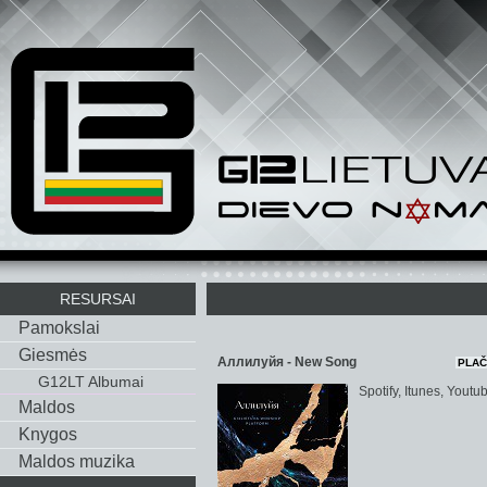
RESURSAI
Pamokslai
Giesmės
Аллилуйя - New Song
PLAČ
G12LT Albumai
Spotify, Itunes, Youtu
Maldos
Knygos
Maldos muzika