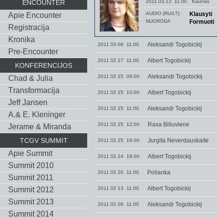
ENCOUNTER
2011.03.13 11.00
Kaunas
AUDIO (RU/LT):
Klausyti
Apie Encounter
NUORODA
Formuoti
Registracija
Kronika
Aleksandr Togobickij
2011 03 06 11:00
Pre-Encounter
Albert Togobickij
2011 02 27 11:00
KONFERENCIJOS
Aleksandr Togobickij
2011 02 25 09:00
Chad & Julia
Тransformacija
Albert Togobickij
2011 02 25 10:00
Jeff Jansen
Aleksandr Togobickij
2011 02 25 11:00
A.& E. Kleninger
Rasa Biliuvienė
2011 02 25 12:00
Jerame & Miranda
TCGV SUMMIT
Jurgita Neverdauskaite
2011 02 25 16:00
Apie Summit
Albert Togobickij
2011 02 24 18:00
Summit 2010
Polianka
2011 02 20 11:00
Summit 2011
Albert Togobickij
Summit 2012
2011 02 13 11:00
Summit 2013
Aleksandr Togobickij
2011 02 06 11:00
Summit 2014