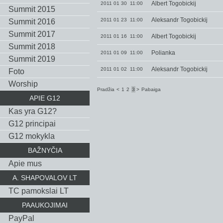
Albert Togobickij
2011 01 30 11:00
Summit 2015
Aleksandr Togobickij
2011 01 23 11:00
Summit 2016
Summit 2017
Albert Togobickij
2011 01 16 11:00
Summit 2018
Polianka
2011 01 09 11:00
Summit 2019
Aleksandr Togobickij
2011 01 02 11:00
Foto
Worship
Pradžia
<
1
2
3
>
Pabaiga
APIE G12
Kas yra G12?
G12 principai
G12 mokykla
BAŽNYČIA
Apie mus
A. SHAPOVALOV LT
TC pamokslai LT
PAAUKOJIMAI
PayPal