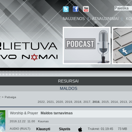
NAUJIENOS
ATNAUJINIMAI
KO
RESURSAI
MALDOS
2
>
Pabaiga
2022
,
2021
,
2020
,
2019
,
2018
,
2017
,
2016
,
2015
,
2014
,
2013
,
2
Worship & Prayer
Maldos tarnavimas
2016.12.22 11.00
Kaunas
AUDIO (RU/LT):
Klausyti
Siųstis
Trukmė: 01:19:45
73 MB