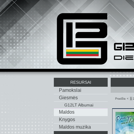
RESURSAI
Pamokslai
Giesmės
Pradžia
<
1
G12LT Albumai
Maldos
Knygos
Maldos muzika