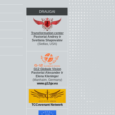
DRAUGAI
Transformation center
Pastoriai Andrey ir
Svetlana Shapovalov
(Sietlas, USA)
http://g12life.org
G12 Globale Vision
Pastoriai Alexander ir
Elena Kleninger
(Manhaim, Germany)
www.g12gv.eu
TCCovenant Network