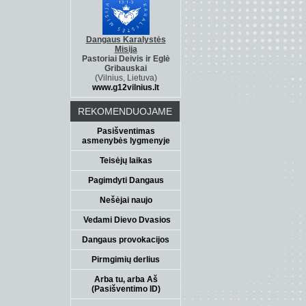
Dangaus Karalystės
Misija
Pastoriai Deivis ir Eglė
Gribauskai
(Vilnius, Lietuva)
www.g12vilnius.lt
REKOMENDUOJAME
Pasišventimas
asmenybės lygmenyje
Teisėjų laikas
Pagimdyti Dangaus
Nešėjai naujo
Vedami Dievo Dvasios
Dangaus provokacijos
Pirmgimių derlius
Arba tu, arba Aš
(Pasišventimo ID)