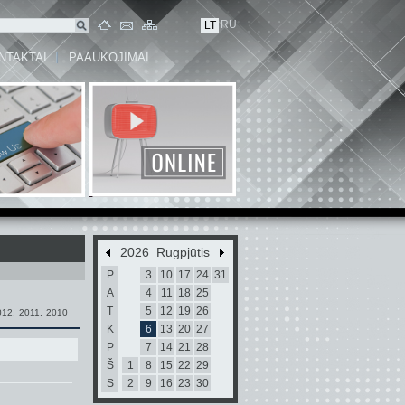
RU
LT
NTAKTAI
PAAUKOJIMAI
2026 Rugpjūtis
P
3
10
17
24
31
A
4
11
18
25
T
5
12
19
26
012
,
2011
,
2010
K
6
13
20
27
P
7
14
21
28
Š
1
8
15
22
29
S
2
9
16
23
30