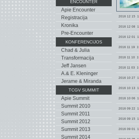
ENCOUNTER
Apie Encounter
2016 12 15 1
Registracija
Kronika
2016 12 08 1
Pre-Encounter
2016 12 01 1
KONFERENCIJOS
2016 11 19 1
Chad & Julia
Тransformacija
2016 11 10 1
Jeff Jansen
2016 11 03 1
A.& E. Kleninger
2016 10 27 1
Jerame & Miranda
2016 10 13 1
TCGV SUMMIT
Apie Summit
2016 10 06 1
Summit 2010
2016 09 22 1
Summit 2011
2016 09 15 1
Summit 2012
Summit 2013
2016 09 01 1
Summit 2014