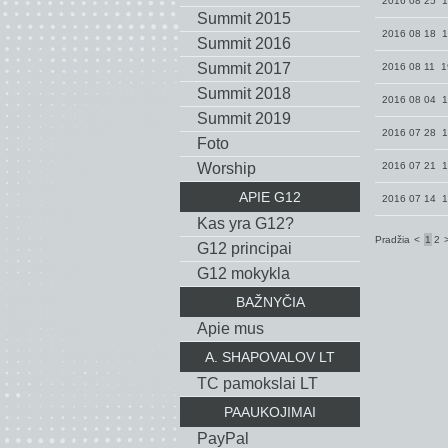
2016 08 25 1
Summit 2015
2016 08 18 1
Summit 2016
Summit 2017
2016 08 11 1
Summit 2018
2016 08 04 1
Summit 2019
2016 07 28 1
Foto
Worship
2016 07 21 1
APIE G12
2016 07 14 1
Kas yra G12?
Pradžia
<
1
2
G12 principai
G12 mokykla
BAŽNYČIA
Apie mus
A. SHAPOVALOV LT
TC pamokslai LT
PAAUKOJIMAI
PayPal