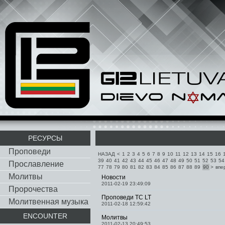
РЕСУРСЫ
Проповеди
НАЗАД
<
1
2
3
4
5
6
7
8
9
10
11
12
13
14
15
16
39
40
41
42
43
44
45
46
47
48
49
50
51
52
53
54
Прославление
77
78
79
80
81
82
83
84
85
86
87
88
89
90
>
впе
Молитвы
Новости
2011-02-19 23:49:09
Пророчества
Проповеди TC LT
Молитвенная музыка
2011-02-18 12:59:42
ENCOUNTER
Молитвы
2011-02-13 20:49:53