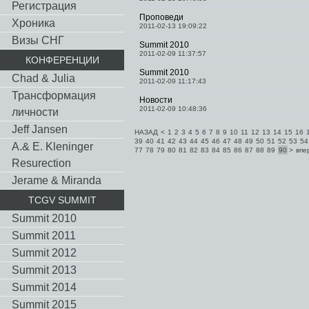
Регистрация
Проповеди
Хроника
2011-02-13 19:09:22
Визы СНГ
Summit 2010
2011-02-09 11:37:57
КОНФЕРЕНЦИИ
Summit 2010
Chad & Julia
2011-02-09 11:17:43
Трансформация
Новости
2011-02-09 10:48:36
личности
Jeff Jansen
НАЗАД
<
1
2
3
4
5
6
7
8
9
10
11
12
13
14
15
16
39
40
41
42
43
44
45
46
47
48
49
50
51
52
53
54
A.& E. Kleninger
77
78
79
80
81
82
83
84
85
86
87
88
89
90
>
впе
Resurection
Jerame & Miranda
TCGV SUMMIT
Summit 2010
Summit 2011
Summit 2012
Summit 2013
Summit 2014
Summit 2015