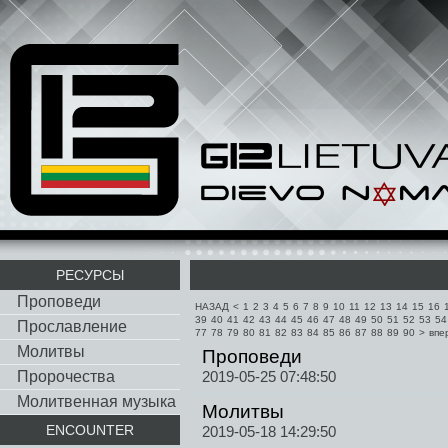
РЕСУРСЫ
Проповеди
НАЗАД
<
1
2
3
4
5
6
7
8
9
10
11
12
13
14
15
16
39
40
41
42
43
44
45
46
47
48
49
50
51
52
53
54
Прославление
77
78
79
80
81
82
83
84
85
86
87
88
89
90
>
впе
Молитвы
Проповеди
Пророчества
2019-05-25 07:48:50
Молитвенная музыка
Молитвы
ENCOUNTER
2019-05-18 14:29:50