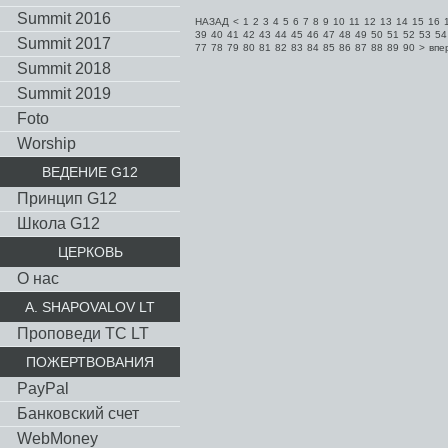
Summit 2016
НАЗАД
<
1
2
3
4
5
6
7
8
9
10
11
12
13
14
15
16
39
40
41
42
43
44
45
46
47
48
49
50
51
52
53
54
Summit 2017
77
78
79
80
81
82
83
84
85
86
87
88
89
90
>
впе
Summit 2018
Summit 2019
Foto
Worship
ВЕДЕНИЕ G12
Принцип G12
Школа G12
ЦЕРКОВЬ
О нас
A. SHAPOVALOV LT
Проповеди TC LT
ПОЖЕРТВОВАНИЯ
PayPal
Банковский счет
WebMoney