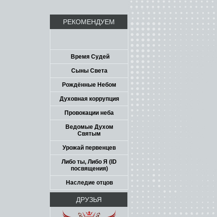
РЕКОМЕНДУЕМ
Посвящение на уровне
личности
Время Судей
Сыны Света
Рождённые Небом
Духовная коррупция
Провокации неба
Ведомые Духом
Святым
Урожай первенцев
Либо ты, Либо Я (ID
посвящения)
Наследие отцов
ДРУЗЬЯ