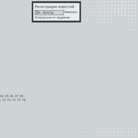
Регистрация новостей
Заказать
Отказаться от подписки
34
35
36
37
38
1
72
73
74
75
76