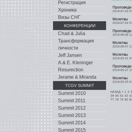
Регистрация
Проповеди
Хроника
2019-07-02 0
Визы СНГ
Молитвы
2019-07-02 0
КОНФЕРЕНЦИИ
Проповеди
Chad & Julia
2019-06-09 1
Трансформация
Молитвы
2019-06-07 1
личности
Молитвы
Jeff Jansen
2019-05-31 0
A.& E. Kleninger
Проповеди
Resurection
2019-05-27 1
Jerame & Miranda
Молитвы
2019-05-25 0
TCGV SUMMIT
НАЗАД
<
1
2
Summit 2010
39
40
41
42
4
77
78
79
80
8
Summit 2011
Summit 2012
Summit 2013
Summit 2014
Summit 2015