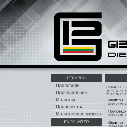
РЕСУРСЫ
Проповеди
НАЗАД
<
1
2
39
40
41
42
4
Прославление
77
78
79
80
8
Молитвы
Молитвы
2019-07-06 1
Пророчества
Проповеди
Молитвенная музыка
2019-07-06 1
ENCOUNTER
Молитвы
2019-07-06 1