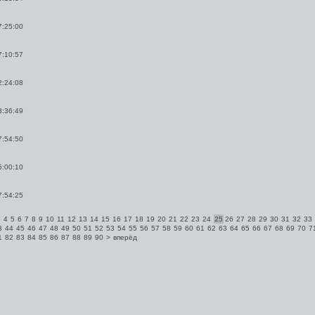
7:25:00
7:10:57
2:24:08
3:36:49
7:54:50
5:00:10
7:54:25
3
4
5
6
7
8
9
10
11
12
13
14
15
16
17
18
19
20
21
22
23
24
25
26
27
28
29
30
31
32
33
3
44
45
46
47
48
49
50
51
52
53
54
55
56
57
58
59
60
61
62
63
64
65
66
67
68
69
70
7
1
82
83
84
85
86
87
88
89
90
>
вперёд