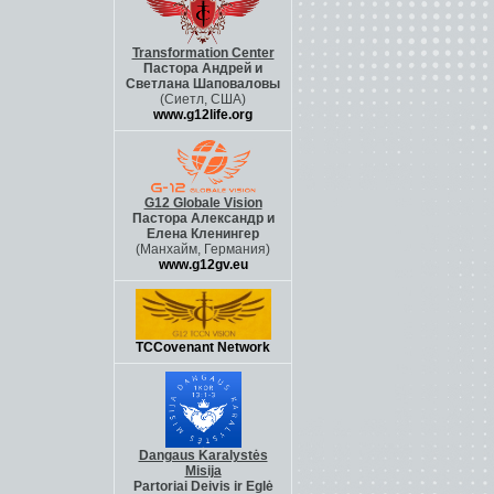
Transformation Center
Пастора Андрей и
Светлана Шаповалов
ы
(Сиетл, США)
www.g12life.org
G12 Globale Vision
Пастора Александр и
Елена Кленингер
(Манхайм, Германия)
www.g12gv.eu
TCCovenant Network
Dangaus Karalystės
Misija
Partoriai Deivis ir Eglė