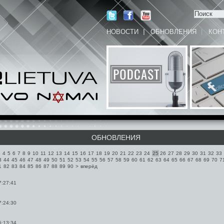
НОВОСТИ
ОБНОВЛЕНИЯ
КОН
ОБНОВЛЕНИЯ
3
4
5
6
7
8
9
10
11
12
13
14
15
16
17
18
19
20
21
22
23
24
25
26
27
28
29
30
31
32
33
3
44
45
46
47
48
49
50
51
52
53
54
55
56
57
58
59
60
61
62
63
64
65
66
67
68
69
70
7
1
82
83
84
85
86
87
88
89
90
>
вперёд
7:27:41
7:24:30
5:13:34