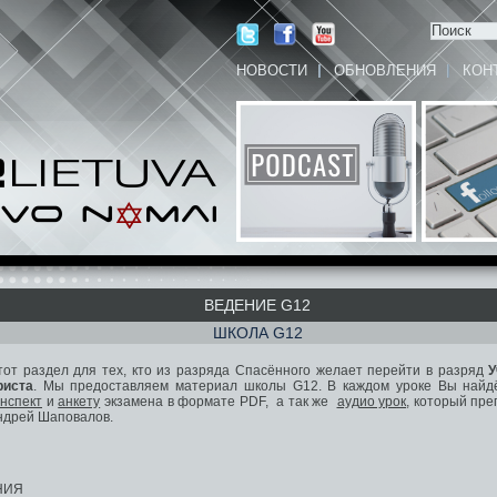
НОВОСТИ
ОБНОВЛЕНИЯ
КОН
ВЕДЕНИЕ G12
ШКОЛА G12
тот раздел для тех, кто из разряда Спасённого желает перейти в разряд
У
риста
. Мы предоставляем материал школы G12. В каждом уроке Вы найд
онспект
и
анкету
экзамена в формате PDF, а так же
аудио урок
, который пр
ндрей Шаповалов.
НИЯ