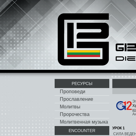
РЕСУРСЫ
Проповеди
Прославление
Э
Х
Молитвы
к
Пророчества
А
Молитвенная музыка
УРОК 1
ENCOUNTER
СИЛА ВЕДЕ