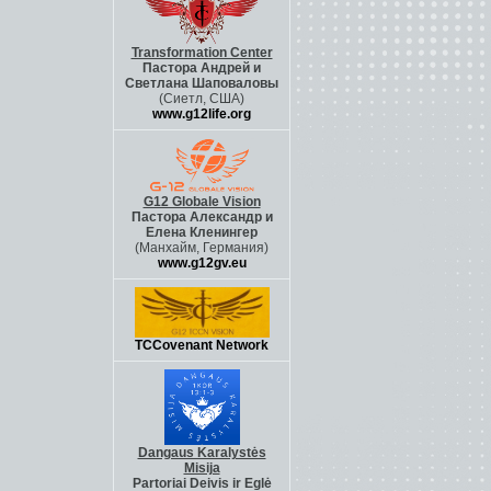
Transformation Center
Пастора Андрей и
Светлана Шаповалов
ы
(Сиетл, США)
www.g12life.org
G12 Globale Vision
Пастора Александр и
Елена Кленингер
(Манхайм, Германия)
www.g12gv.eu
TCCovenant Network
Dangaus Karalystės
Misija
Partoriai Deivis ir Eglė