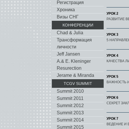
Регистрация
Хроника
УРОК 2
Визы СНГ
РАЗВИТИЕ 
КОНФЕРЕНЦИИ
Chad & Julia
УРОК 3
Трансформация
5 НАПРАВЛ
личности
Jeff Jansen
УРОК 4
A.& E. Kleninger
КАЧЕСТВА Л
Resurection
Jerame & Miranda
УРОК 5
ВАЖНОСТЬ 
TCGV SUMMIT
Summit 2010
УРОК 6
Summit 2011
СЕКРЕТ ЗАК
Summit 2012
Summit 2013
УРОК 7
Summit 2014
ВЕДЕНИЕ И 
Summit 2015