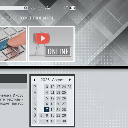
LT
RU
ТАКТЫ
ПОЖЕРТВОВАНИЯ
2026 Август
P
3
10
17
24
31
A
4
11
18
25
ченика Иисус
T
5
12
19
26
ёте текстовый
еподаёт пастор
K
6
13
20
27
P
7
14
21
28
Š
1
8
15
22
29
S
2
9
16
23
30