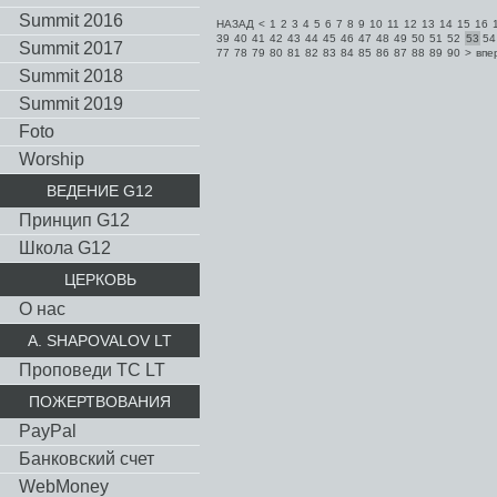
Summit 2016
НАЗАД
<
1
2
3
4
5
6
7
8
9
10
11
12
13
14
15
16
39
40
41
42
43
44
45
46
47
48
49
50
51
52
53
54
Summit 2017
77
78
79
80
81
82
83
84
85
86
87
88
89
90
>
впе
Summit 2018
Summit 2019
Foto
Worship
ВЕДЕНИЕ G12
Принцип G12
Школа G12
ЦЕРКОВЬ
О нас
A. SHAPOVALOV LT
Проповеди TC LT
ПОЖЕРТВОВАНИЯ
PayPal
Банковский счет
WebMoney