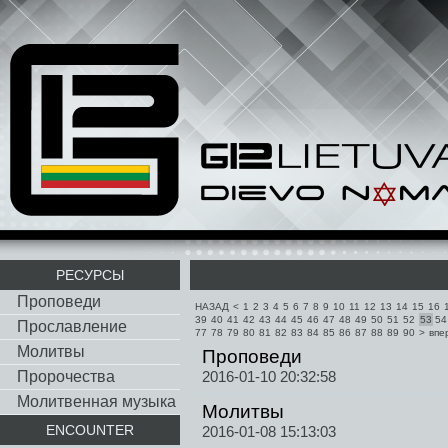
РЕСУРСЫ
Проповеди
НАЗАД
<
1
2
3
4
5
6
7
8
9
10
11
12
13
14
15
16
39
40
41
42
43
44
45
46
47
48
49
50
51
52
53
54
Прославление
77
78
79
80
81
82
83
84
85
86
87
88
89
90
>
впе
Молитвы
Проповеди
Пророчества
2016-01-10 20:32:58
Молитвенная музыка
Молитвы
ENCOUNTER
2016-01-08 15:13:03