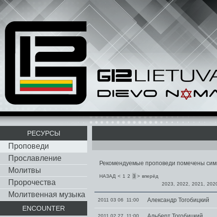
РЕСУРСЫ
Проповеди
Прославление
Рекомендуемые проповеди помечены си
Молитвы
НАЗАД
<
1
2
3
>
вперёд
Пророчества
2023
,
2022
,
2021
,
202
Молитвенная музыка
Александр Тогобицкий
2011 03 06 11:00
ENCOUNTER
Альберт Тогобицкий
2011 02 27 11:00