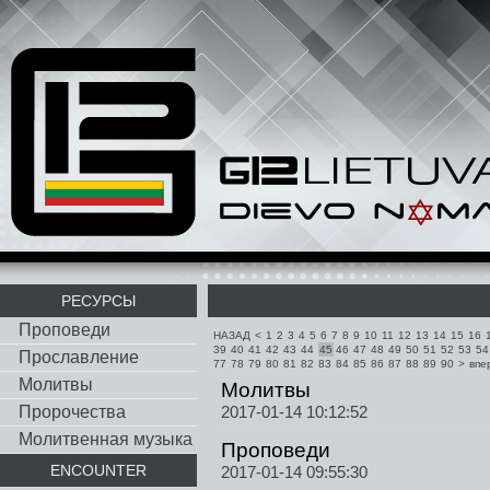
РЕСУРСЫ
Проповеди
НАЗАД
<
1
2
3
4
5
6
7
8
9
10
11
12
13
14
15
16
39
40
41
42
43
44
45
46
47
48
49
50
51
52
53
54
Прославление
77
78
79
80
81
82
83
84
85
86
87
88
89
90
>
впе
Молитвы
Молитвы
Пророчества
2017-01-14 10:12:52
Молитвенная музыка
Проповеди
ENCOUNTER
2017-01-14 09:55:30