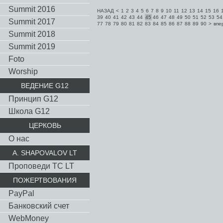
Summit 2016
НАЗАД
<
1
2
3
4
5
6
7
8
9
10
11
12
13
14
15
16
39
40
41
42
43
44
45
46
47
48
49
50
51
52
53
54
Summit 2017
77
78
79
80
81
82
83
84
85
86
87
88
89
90
>
впе
Summit 2018
Summit 2019
Foto
Worship
ВЕДЕНИЕ G12
Принцип G12
Школа G12
ЦЕРКОВЬ
О нас
A. SHAPOVALOV LT
Проповеди TC LT
ПОЖЕРТВОВАНИЯ
PayPal
Банковский счет
WebMoney