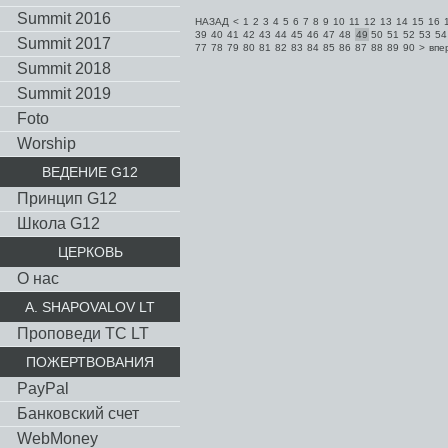
Summit 2016
НАЗАД
<
1
2
3
4
5
6
7
8
9
10
11
12
13
14
15
16
39
40
41
42
43
44
45
46
47
48
49
50
51
52
53
54
Summit 2017
77
78
79
80
81
82
83
84
85
86
87
88
89
90
>
впе
Summit 2018
Summit 2019
Foto
Worship
ВЕДЕНИЕ G12
Принцип G12
Школа G12
ЦЕРКОВЬ
О нас
A. SHAPOVALOV LT
Проповеди TC LT
ПОЖЕРТВОВАНИЯ
PayPal
Банковский счет
WebMoney