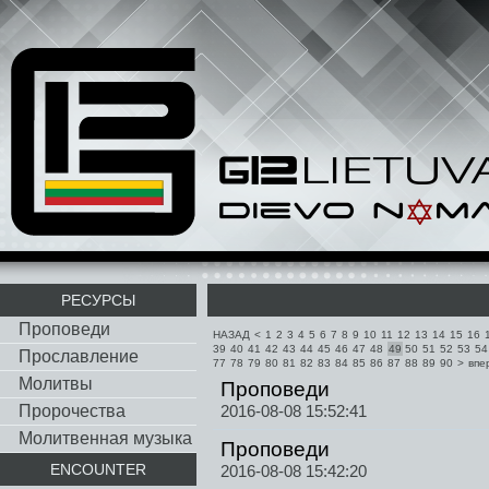
РЕСУРСЫ
Проповеди
НАЗАД
<
1
2
3
4
5
6
7
8
9
10
11
12
13
14
15
16
39
40
41
42
43
44
45
46
47
48
49
50
51
52
53
54
Прославление
77
78
79
80
81
82
83
84
85
86
87
88
89
90
>
впе
Молитвы
Проповеди
Пророчества
2016-08-08 15:52:41
Молитвенная музыка
Проповеди
ENCOUNTER
2016-08-08 15:42:20