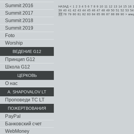
Summit 2016
НАЗАД
<
1
2
3
4
5
6
7
8
9
10
11
12
13
14
15
16
39
40
41
42
43
44
45
46
47
48
49
50
51
52
53
54
Summit 2017
77
78
79
80
81
82
83
84
85
86
87
88
89
90
>
впе
Summit 2018
Summit 2019
Foto
Worship
ВЕДЕНИЕ G12
Принцип G12
Школа G12
ЦЕРКОВЬ
О нас
A. SHAPOVALOV LT
Проповеди TC LT
ПОЖЕРТВОВАНИЯ
PayPal
Банковский счет
WebMoney