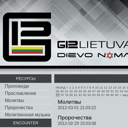
РЕСУРСЫ
Проповеди
НАЗАД
<
1
2
3
4
5
6
7
8
9
10
11
12
13
14
15
16
39
40
41
42
43
44
45
46
47
48
49
50
51
52
53
54
Прославление
77
78
79
80
81
82
83
84
85
86
87
88
89
90
>
впе
Молитвы
Молитвы
Пророчества
2012-03-01 21:03:22
Молитвенная музыка
Пророчества
ENCOUNTER
2012-02-29 15:03:08