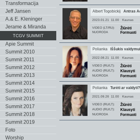
Тransformacija
Jeff Jansen
Albert Togobickij
Antras 
A.& E. Kleninger
2023.01.21 11.00
Kaunas
Jerame & Miranda
VIDEO (LT/RU):
Žiūrėti
NUORODA
Formuoti
TCGV SUMMIT
Apie Summit
Polianka
Iššukis valdymu
Summit 2010
2022.08.21 11.00
Kaunas
Summit 2011
VIDEO (RU/LT):
Žiūrėti
Summit 2012
AUDIO (RU/LT):
Klausyti
Summit 2013
NUORODA
Formuoti
Summit 2014
Polianka
Turėti ar valdyti?
Summit 2015
2021.09.26 11.00
Kaunas
Summit 2016
VIDEO (RU/LT):
Žiūrėti
Summit 2017
AUDIO (RU/LT):
Klausyti
Summit 2018
NUORODA
Formuoti
Summit 2019
Foto
Worship