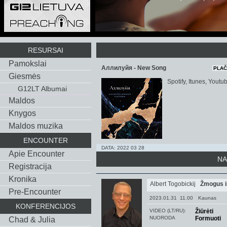
RESURSAI
Pamokslai
Аллилуйя - New Song
PLAČ
Giesmės
Spotify, Itunes, Youtu
G12LT Albumai
Maldos
Knygos
Maldos muzika
ENCOUNTER
DATA: 2022 03 28
Apie Encounter
NA
Registracija
Kronika
Albert Togobickij
Žmogus i
Pre-Encounter
2023.01.31 11.00
Kaunas
KONFERENCIJOS
VIDEO (LT/RU):
Žiūrėti
NUORODA
Formuoti
Chad & Julia