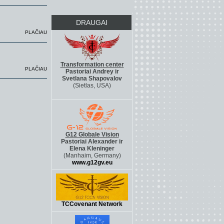
DRAUGAI
PLAČIAU
Transformation center
PLAČIAU
Pastoriai Andrey ir
Svetlana Shapovalov
(Sietlas, USA)
http://g12life.org
G12 Globale Vision
Pastoriai Alexander ir
Elena Kleninger
(Manhaim, Germany)
www.g12gv.eu
TCCovenant Network