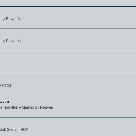
isty Edwards
Misty Edwards
o stogų
eaven
e Hamilton // Marked by Heaven
 Matt Gilman IHOP