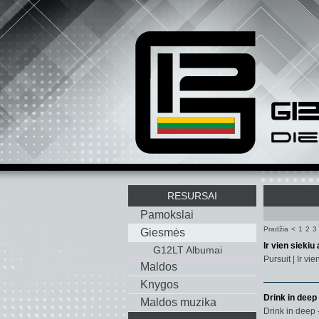
RESURSAI
Pamokslai
Pradžia
<
1
2
3
Giesmės
Ir vien siekiu
G12LT Albumai
Pursuit | Ir vie
Maldos
Knygos
Drink in deep
Maldos muzika
Drink in deep 