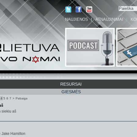
NAUJIENOS
ATNAUJINIMAI
KO
RESURSAI
GIESMĖS
4
5
6
7
>
Pabaiga
 aš
n siekiu aš
- Jake Hamilton