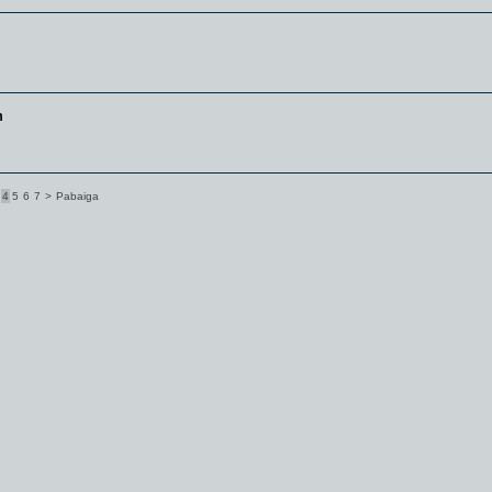
m
4
5
6
7
>
Pabaiga