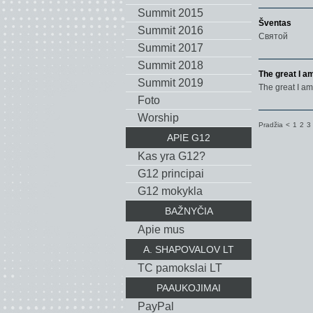
Summit 2015
Šventas
Summit 2016
Святой
Summit 2017
Summit 2018
The great I a
Summit 2019
The great I am
Foto
Worship
Pradžia
<
1
2
3
APIE G12
Kas yra G12?
G12 principai
G12 mokykla
BAŽNYČIA
Apie mus
A. SHAPOVALOV LT
TC pamokslai LT
PAAUKOJIMAI
PayPal