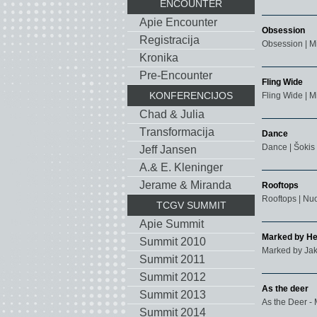
ENCOUNTER
Apie Encounter
Obsession
Registracija
Obsession | M
Kronika
Pre-Encounter
Fling Wide
KONFERENCIJOS
Fling Wide | 
Chad & Julia
Тransformacija
Dance
Dance | Šokis
Jeff Jansen
A.& E. Kleninger
Jerame & Miranda
Rooftops
Rooftops | Nu
TCGV SUMMIT
Apie Summit
Marked by H
Summit 2010
Marked by Jak
Summit 2011
Summit 2012
As the deer
Summit 2013
As the Deer -
Summit 2014