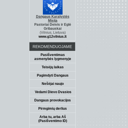
Dangaus Karalystės
Misija
Pastoriai Deivis ir Eglė
Gribauskai
(Vilnius, Lietuva)
www.g12vilnius.lt
REKOMENDUOJAME
Pasišventimas
asmenybės lygmenyje
Teisėjų laikas
Pagimdyti Dangaus
Nešėjai naujo
Vedami Dievo Dvasios
Dangaus provokacijos
Pirmgimių derlius
Arba tu, arba Aš
(Pasišventimo ID)