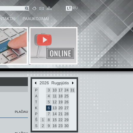
RU
LT
NTAKTAI
PAAUKOJIMAI
2026 Rugpjūtis
P
3
10
17
24
31
A
4
11
18
25
T
5
12
19
26
K
6
13
20
27
PLAČIAU
P
7
14
21
28
Š
1
8
15
22
29
S
2
9
16
23
30