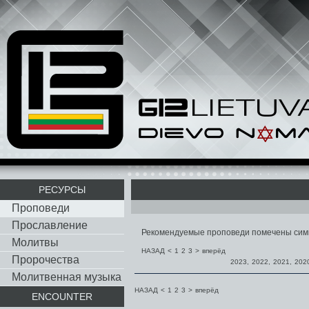
РЕСУРСЫ
Проповеди
Прославление
Рекомендуемые проповеди помечены си
Молитвы
НАЗАД
<
1
2
3
>
вперёд
Пророчества
2023
,
2022
,
2021
,
202
Молитвенная музыка
НАЗАД
<
1
2
3
>
вперёд
ENCOUNTER