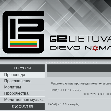
РЕСУРСЫ
Проповеди
Прославление
Рекомендуемые проповеди помечены си
Молитвы
НАЗАД
<
1
2
3
>
вперёд
Пророчества
2023
,
2022
,
2021
,
202
Молитвенная музыка
НАЗАД
<
1
2
3
>
вперёд
ENCOUNTER