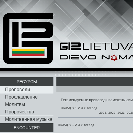
РЕСУРСЫ
Проповеди
Прославление
Рекомендуемые проповеди помечены си
Молитвы
НАЗАД
<
1
2
3
>
вперёд
Пророчества
2023
,
2022
,
2021
,
202
Молитвенная музыка
НАЗАД
<
1
2
3
>
вперёд
ENCOUNTER