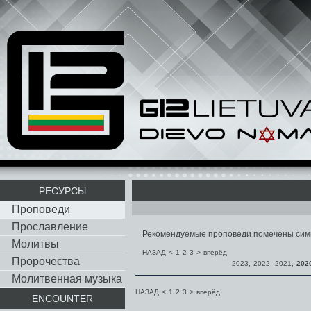
РЕСУРСЫ
Проповеди
Прославление
Рекомендуемые проповеди помечены си
Молитвы
НАЗАД
<
1
2
3
>
вперёд
Пророчества
2023
,
2022
,
2021
,
202
Молитвенная музыка
НАЗАД
<
1
2
3
>
вперёд
ENCOUNTER