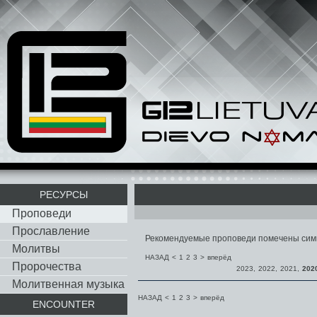
РЕСУРСЫ
Проповеди
Прославление
Рекомендуемые проповеди помечены си
Молитвы
НАЗАД
<
1
2
3
>
вперёд
Пророчества
2023
,
2022
,
2021
,
202
Молитвенная музыка
НАЗАД
<
1
2
3
>
вперёд
ENCOUNTER