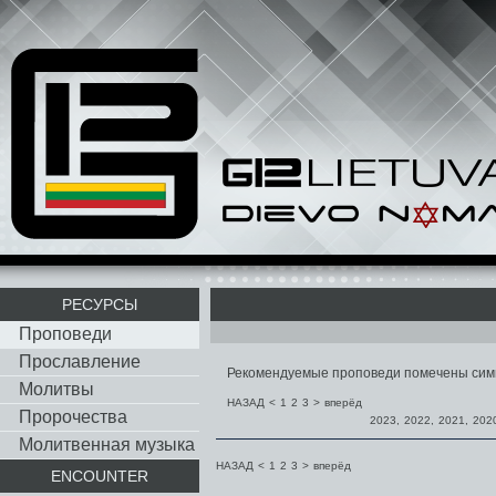
РЕСУРСЫ
Проповеди
Прославление
Рекомендуемые проповеди помечены си
Молитвы
НАЗАД
<
1
2
3
>
вперёд
Пророчества
2023
,
2022
,
2021
,
202
Молитвенная музыка
НАЗАД
<
1
2
3
>
вперёд
ENCOUNTER