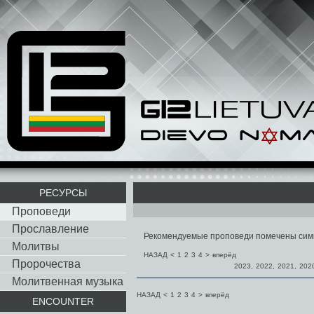
РЕСУРСЫ
Проповеди
Прославление
Рекомендуемые проповеди помечены си
Молитвы
НАЗАД
<
1
2
3
4
>
вперёд
Пророчества
2023
,
2022
,
2021
,
202
Молитвенная музыка
НАЗАД
<
1
2
3
4
>
вперёд
ENCOUNTER