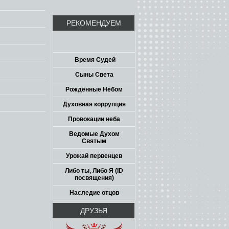
РЕКОМЕНДУЕМ
Посвящение на уровне
личности
Время Судей
Сыны Света
Рождённые Небом
Духовная коррупция
Провокации неба
Ведомые Духом
Святым
Урожай первенцев
Либо ты, Либо Я (ID
посвящения)
Наследие отцов
ДРУЗЬЯ