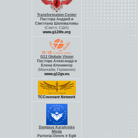
Transformation Center
Пастора Андрей и
Светлана Шаповалов
ы
(Сиетл, США)
www.g12life.org
G12 Globale Vision
Пастора Александр и
Елена Кленингер
(Манхайм, Германия)
www.g12gv.eu
TCCovenant Network
Dangaus Karalystės
Misija
Partoriai Deivis ir Eglė