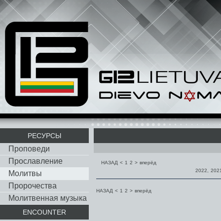
РЕСУРСЫ
Проповеди
Прославление
НАЗАД
<
1
2
>
вперёд
2022
,
202
Молитвы
Пророчества
НАЗАД
<
1
2
>
вперёд
Молитвенная музыка
ENCOUNTER