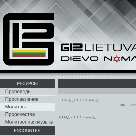
РЕСУРСЫ
Проповеди
Прославление
НАЗАД
<
1
2
3
>
вперёд
2022
,
202
Молитвы
Пророчества
НАЗАД
<
1
2
3
>
вперёд
Молитвенная музыка
ENCOUNTER