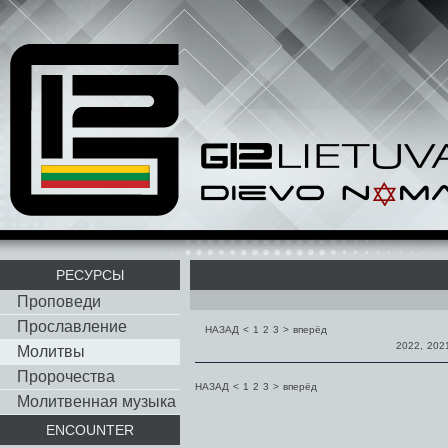
РЕСУРСЫ
Проповеди
Прославление
НАЗАД
<
1
2
3
>
вперёд
2022
,
202
Молитвы
Пророчества
НАЗАД
<
1
2
3
>
вперёд
Молитвенная музыка
ENCOUNTER